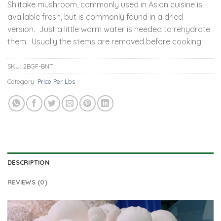
Shiitake mushroom, commonly used in Asian cuisine is
available fresh, but is commonly found in a dried
version. Just a little warm water is needed to rehydrate
them. Usually the stems are removed before cooking.
SKU:
2BGF-BNT
Category:
Price Per Lbs
DESCRIPTION
REVIEWS (0)