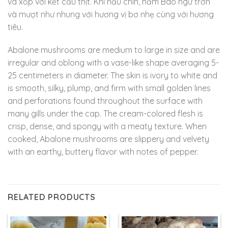
và xốp với kết cấu thịt. Khi nấu chín, nấm Bào ngư trơn
và mượt như nhung với hương vị bơ nhẹ cùng với hương
tiêu.
Abalone mushrooms are medium to large in size and are
irregular and oblong with a vase-like shape averaging 5-
25 centimeters in diameter. The skin is ivory to white and
is smooth, silky, plump, and firm with small golden lines
and perforations found throughout the surface with
many gills under the cap. The cream-colored flesh is
crisp, dense, and spongy with a meaty texture. When
cooked, Abalone mushrooms are slippery and velvety
with an earthy, buttery flavor with notes of pepper.
RELATED PRODUCTS