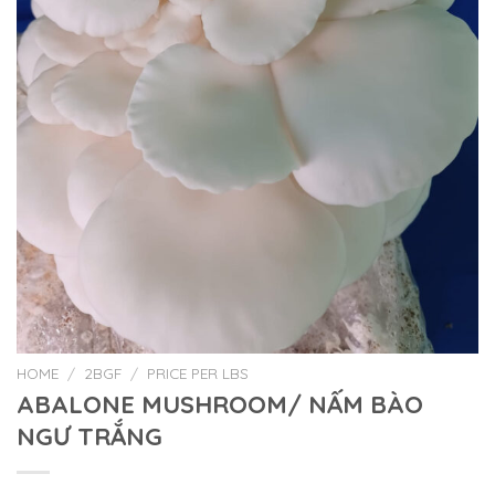
HOME
/
2BGF
/
PRICE PER LBS
ABALONE MUSHROOM/ NẤM BÀO
NGƯ TRẮNG