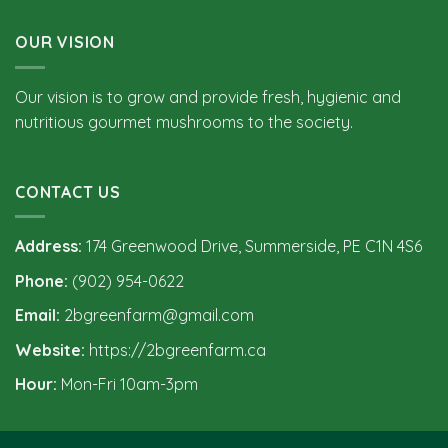
OUR VISION
Our vision is to grow and provide fresh, hygienic and
nutritious gourmet mushrooms to the society.
CONTACT US
Address:
174 Greenwood Drive, Summerside, PE C1N 4S6
Phone:
(902) 954-0622
Email:
2bgreenfarm@gmail.com
Website:
https://2bgreenfarm.ca
Hour:
Mon-Fri 10am-3pm