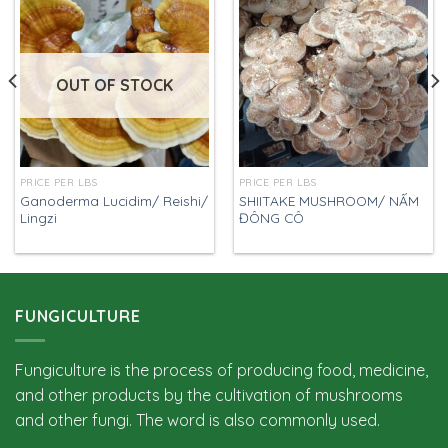
OUT OF STOCK
PRICE PER LBS
PRICE PER LBS
Ganoderma Lucidim/ Reishi/
SHIITAKE MUSHROOM/ NẤM
Lingzi
ĐÔNG CÔ
FUNGICULTURE
Fungiculture is the process of producing food, medicine,
and other products by the cultivation of mushrooms
and other fungi. The word is also commonly used.